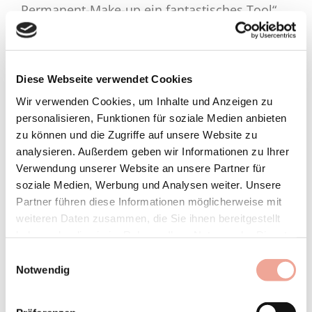
Permanent-Make-up ein fantastisches Tool“,
sagt die Spezialistin. „Narben beispielsweise
haben immer eine andere Farbe als der übrige
Hautton. Hier kann man mit einer behutsamen
Diese Webseite verwendet Cookies
Pigmentierung Anpassungen vornehmen und
Wir verwenden Cookies, um Inhalte und Anzeigen zu
personalisieren, Funktionen für soziale Medien anbieten
sie optisch verschwinden lassen.“
zu können und die Zugriffe auf unsere Website zu
analysieren. Außerdem geben wir Informationen zu Ihrer
Aber wie funktioniert Permanent-Make-up?
Verwendung unserer Website an unsere Partner für
Oberstes Gebot ist immer eine fachgerechte
soziale Medien, Werbung und Analysen weiter. Unsere
Ausführung von einem Spezialisten mit einer
Partner führen diese Informationen möglicherweise mit
weiteren Daten zusammen, die Sie ihnen bereitgestellt
ausführlichen Beratung, bei der Form und
haben oder die sie im Rahmen Ihrer Nutzung der Dienste
Farbe besprochen werden und ein
gesammelt haben.
Einwilligungsauswahl
Sensibilitätstest gemacht wird. Nach einer
Notwendig
gründlichen Vorbehandlung wird die