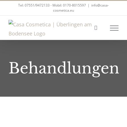
Zum
Tel: 07551/9472133 - Mobil: 0170-8015597
|
info@casa-
cosmetica.eu
Inhalt
springen
Behandlungen